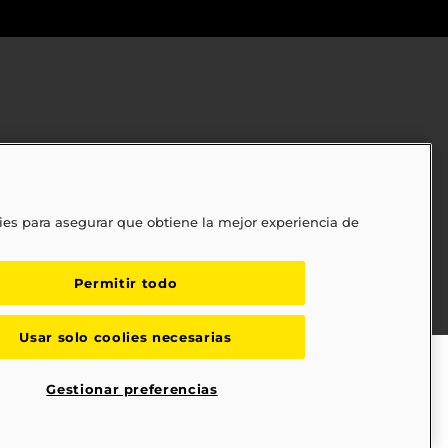
ies para asegurar que obtiene la mejor experiencia de
regularidades
ply Chains Act of 2010 (SB 657)
Permitir todo
Usar solo coolies necesarias
Gestionar preferencias