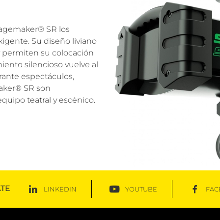
Stagemaker® SR los
xigente. Su diseño liviano
y permiten su colocación
iento silencioso vuelve al
rante espectáculos,
maker® SR son
quipo teatral y escénico.
TE
LINKEDIN
YOUTUBE
FAC