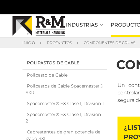
INDUSTRIAS
PRODUCT
INICIO
PRODUCTOS
COMPONENTES DE GRÚAS
CO
POLIPASTOS DE CABLE
Polipasto de Cable
Un cont
Polipastos de Cable Spacemaster®
SXR
controla
segura de
Spacemaster® EX Clase I, Division 1
Spacemaster® EX Clase I, Division
2
¿LI
Cabrestantes de gran potencia de
PRO
izado SXL