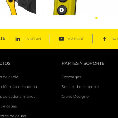
TE
LINKEDIN
YOUTUBE
FAC
CTOS
PARTES Y SOPORTE
s de cable
Descargas
 eléctrico de cadena
Solicitud de soporte
s de cadena manual
Crane Designer
 de grúas
tes de grúas