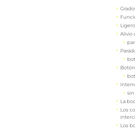
Grado
Funcio
Ligero
Alivio
par
Parad
bot
Botón 
bo
Interr
sin
La boc
Los co
inter
Los bo