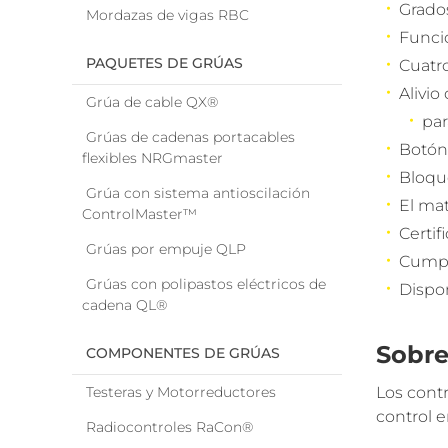
Grado
Mordazas de vigas RBC
Funcio
PAQUETES DE GRÚAS
Cuatro
Alivio
Grúa de cable QX®
par
Grúas de cadenas portacables
Botón
flexibles NRGmaster
Bloque
Grúa con sistema antioscilación
El mat
ControlMaster™
Certif
Grúas por empuje QLP
Cumpl
Grúas con polipastos eléctricos de
Dispon
cadena QL®
Sobre
COMPONENTES DE GRÚAS
Testeras y Motorreductores
Los cont
control e
Radiocontroles RaCon®