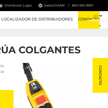
Distributor Login
SalesCHAMP
800-955-9967
ES
LOCALIZADOR DE DISTRIBUIDORES
CONTACTO
RÚA COLGANTES
os
CONTACTO
ia