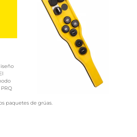
diseño
El
ómodo
te PRQ
los paquetes de grúas.