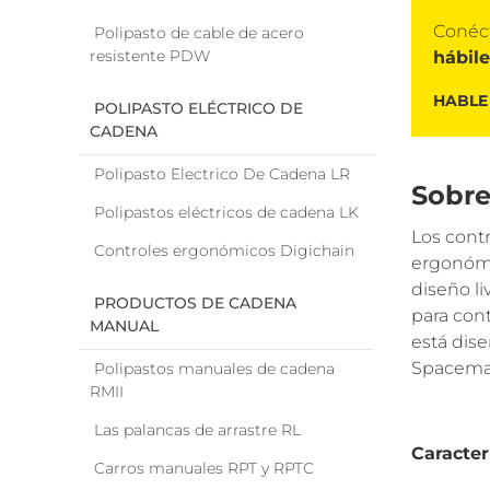
Conéc
Polipasto de cable de acero
resistente PDW
hábil
HABLE
POLIPASTO ELÉCTRICO DE
CADENA
Polipasto Electrico De Cadena LR
Sobre
Polipastos eléctricos de cadena LK
Los cont
Controles ergonómicos Digichain
ergonómi
diseño l
PRODUCTOS DE CADENA
para cont
MANUAL
está dise
Spacemas
Polipastos manuales de cadena
RMII
Las palancas de arrastre RL
Caracter
Carros manuales RPT y RPTC