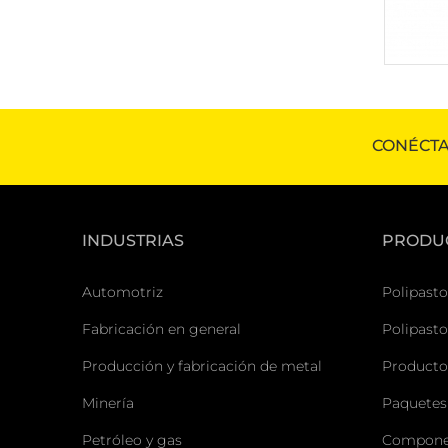
CONÉCTA
INDUSTRIAS
PRODU
Automotriz
Polipasto
Fabricación en general
Polipasto
Producción y fabricación de metal
Producto
Minería
Paquetes
Petróleo y gas
Componen