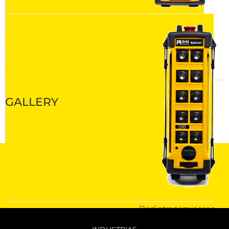
Descargas
Línea De Productos
Controles Remotos Por Radio
GALLERY
CONÉCTATE
Radiotransmisores
RaCon 510QU y