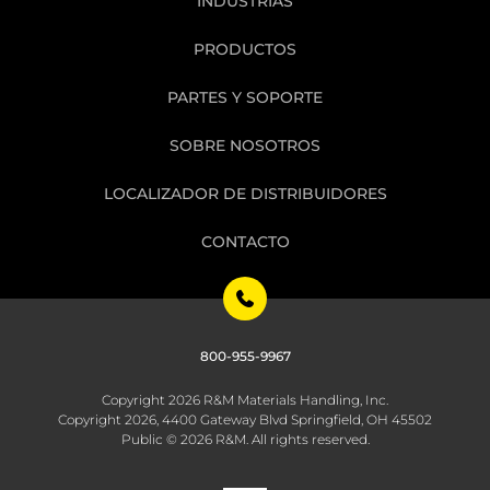
INDUSTRIAS
512QU con botones
de 2 pasos
PRODUCTOS
Radiotransmisores
RaCon 516M3
PARTES Y SOPORTE
con botones de
dos pasos y
SOBRE NOSOTROS
pantalla para el
LOCALIZADOR DE DISTRIBUIDORES
sistema de
monitoreo
CONTACTO
HoistMonitor®
Radiotransmisores
RaCon 510MI y
516MI radio con
botones de 2
800-955-9967
pasos
Copyright 2026 R&M Materials Handling, Inc.
Copyright 2026, 4400 Gateway Blvd Springfield, OH 45502
Public © 2026 R&M. All rights reserved.