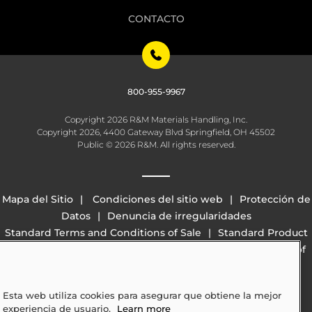
CONTACTO
800-955-9967
Copyright 2026 R&M Materials Handling, Inc.
Copyright 2026, 4400 Gateway Blvd Springfield, OH 45502
Public © 2026 R&M. All rights reserved.
Mapa del Sitio
Condiciones del sitio web
Protección de
Datos
Denuncia de irregularidades
Standard Terms and Conditions of Sale
Standard Product
Warranty
California Transparency in Supply Chains Act of
2010 (SB 657)
Esta web utiliza cookies para asegurar que obtiene la mejor
experiencia de usuario.
Learn more