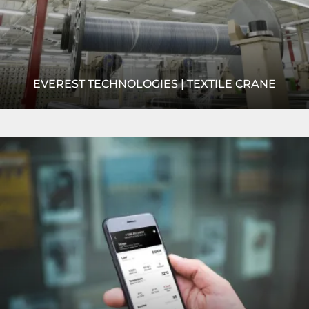
EVEREST TECHNOLOGIES | TEXTILE CRANE
Everest needed an efficient overhead crane method to
Leer
feed its looms with yarn and fabric rolls. R&M's
más
NRGmaster crane was the perfect product!
READ MORE