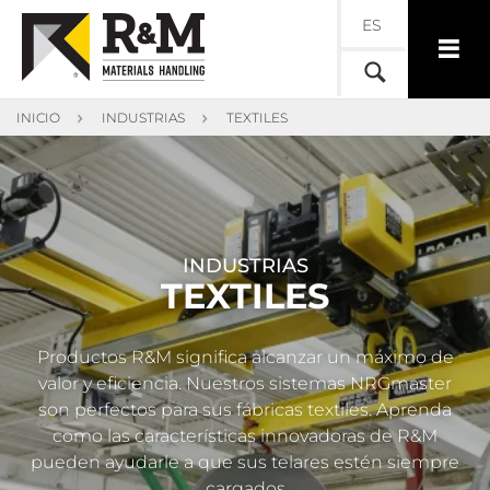
ES
INICIO
INDUSTRIAS
TEXTILES
INDUSTRIAS
TEXTILES
Productos R&M significa alcanzar un máximo de
valor y eficiencia. Nuestros sistemas NRGmaster
son perfectos para sus fábricas textiles. Aprenda
como las características innovadoras de R&M
pueden ayudarle a que sus telares estén siempre
cargados