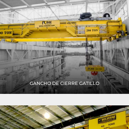
LEER MÁS
GANCHO DE CIERRE GATILLO
El gancho de cierre gatillo de R&M es una solución para
Leer
lograr un enganche de la carga más sencillo, seguro y
más
eficiente con sus eslingas y grilletes.