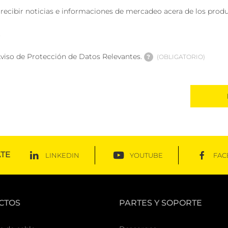
 recibir noticias e informaciones de mercadeo acera de los produ
S
Aviso de Protección de Datos Relevantes.
?
OBLIGATORIO
TE
LINKEDIN
YOUTUBE
FAC
CTOS
PARTES Y SOPORTE