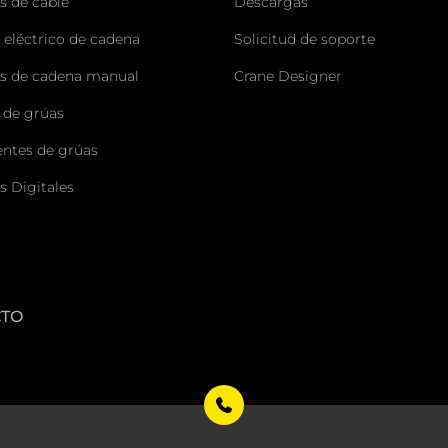
s de cable
Descargas
 eléctrico de cadena
Solicitud de soporte
s de cadena manual
Crane Designer
 de grúas
tes de grúas
s Digitales
CTO