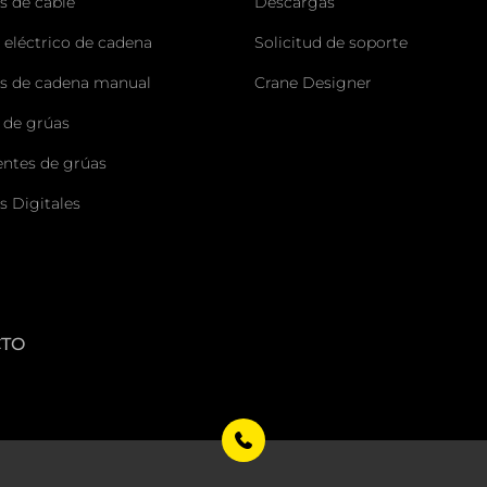
s de cable
Descargas
 eléctrico de cadena
Solicitud de soporte
s de cadena manual
Crane Designer
 de grúas
tes de grúas
s Digitales
CTO