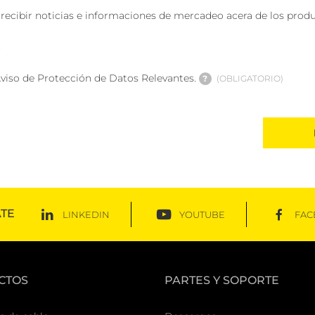
 recibir noticias e informaciones de mercadeo acera de los produ
S
Aviso de Protección de Datos Relevantes.
?
OBLIGATORIO
TE
LINKEDIN
YOUTUBE
FAC
CTOS
PARTES Y SOPORTE