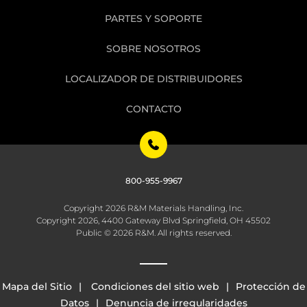
PARTES Y SOPORTE
SOBRE NOSOTROS
LOCALIZADOR DE DISTRIBUIDORES
CONTACTO
800-955-9967
Copyright 2026 R&M Materials Handling, Inc.
Copyright 2026, 4400 Gateway Blvd Springfield, OH 45502
Public © 2026 R&M. All rights reserved.
Mapa del Sitio
Condiciones del sitio web
Protección de
Datos
Denuncia de irregularidades