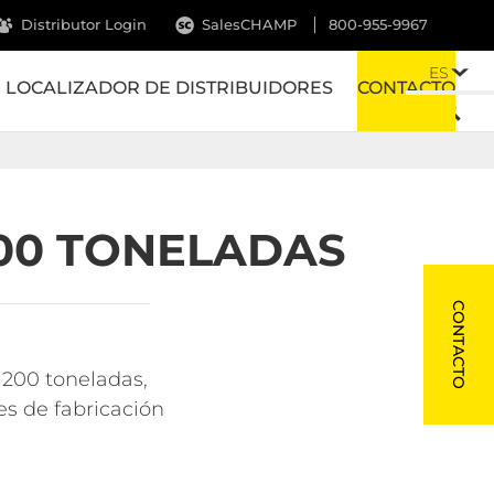
Distributor Login
SalesCHAMP
800-955-9967
ES
LOCALIZADOR DE DISTRIBUIDORES
CONTACTO
00 TONELADAS
CONTACTO
 200 toneladas,
es de fabricación