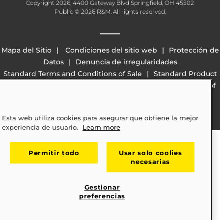
Copyright 2026, 4400 Gateway Blvd Springfield, OH 45502
Public © 2026 R&M. All rights reserved.
Mapa del Sitio
Condiciones del sitio web
Protección de
Datos
Denuncia de irregularidades
Standard Terms and Conditions of Sale
Standard Product
Warranty
California Transparency in Supply Chains Act of
2010 (SB 657)
Esta web utiliza cookies para asegurar que obtiene la mejor
experiencia de usuario.
Learn more
Permitir todo
Usar solo coolies
necesarias
Gestionar
preferencias