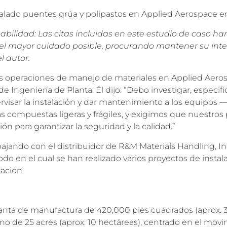
talado puentes grúa y polipastos en Applied Aerospace en 
bilidad: Las citas incluidas en este estudio de caso ha
 el mayor cuidado posible, procurando mantener su inte
l autor.
­­­
s operaciones de manejo de materiales en Applied Aero
e Ingeniería de Planta. Él dijo: “Debo investigar, especific
ervisar la instalación y dar mantenimiento a los equipos 
s compuestas ligeras y frágiles, y exigimos que nuestros
ón para garantizar la seguridad y la calidad.”
ajando con el distribuidor de R&M Materials Handling, In
odo en el cual se han realizado varios proyectos de insta
ación.
nta de manufactura de 420,000 pies cuadrados (aprox. 
o de 25 acres (aprox. 10 hectáreas), centrado en el movi