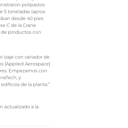
inistraron polipastos
 5 toneladas (aprox.
 iban desde 40 pies
ase C de la Crane
r de productos con
el izaje con variador de
os [Applied Aerospace]
riores. Empezamos con
neTech, y
ificios de la planta.”
 actualizado a la