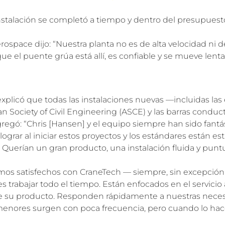
nstalación se completó a tiempo y dentro del presupuest
space dijo: “Nuestra planta no es de alta velocidad ni de
 que el puente grúa está allí, es confiable y se mueve len
plicó que todas las instalaciones nuevas —incluidas las e
can Society of Civil Engineering (ASCE) y las barras conduc
regó: “Chris [Hansen] y el equipo siempre han sido fantást
ograr al iniciar estos proyectos y los estándares están es
Querían un gran producto, una instalación fluida y punt
os satisfechos con CraneTech — siempre, sin excepción
 trabajar todo el tiempo. Están enfocados en el servicio 
 de su producto. Responden rápidamente a nuestras nece
 menores surgen con poca frecuencia, pero cuando lo hac