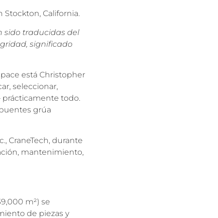
Stockton, California.
n sido traducidas del
gridad, significado
space está Christopher
ar, seleccionar,
— prácticamente todo.
 puentes grúa
c., CraneTech, durante
lación, mantenimiento,
39,000 m²) se
miento de piezas y