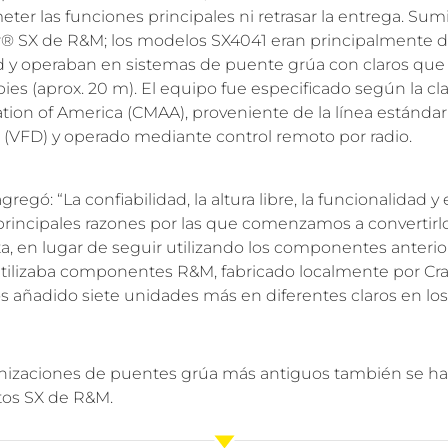
ter las funciones principales ni retrasar la entrega. Sum
 SX de R&M; los modelos SX4041 eran principalmente de
d y operaban en sistemas de puente grúa con claros que
 pies (aprox. 20 m). El equipo fue especificado según la cl
tion of America (CMAA), proveniente de la línea estánda
a (VFD) y operado mediante control remoto por radio.
egó: “La confiabilidad, la altura libre, la funcionalidad y 
 principales razones por las que comenzamos a convertirl
ta, en lugar de seguir utilizando los componentes ante
tilizaba componentes R&M, fabricado localmente por Cra
ñadido siete unidades más en diferentes claros en los ed
izaciones de puentes grúa más antiguos también se han
tos SX de R&M.