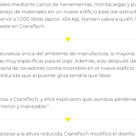
iales mediante carros de herramientas, montacargas y p
ejo de materiales en un nuevo edificio para izar estruct
enor a 1,000 libras (aprox. 454 kg). Hansen sabía a quién 
este en CraneTech.
turaleza única del ambiente de manufactura, la mayoría 
 muy específicas para el izaje. Además, solo después de 
ería de rociadores contra incendios en el nuevo edificio
reducida que el puente grúa tendría que librar.
amos a CraneTech, y ellos explicaron que, aunque perderí
e menor y manejable.”
ptarse a la altura reducida, CraneTech modificó el diseño p