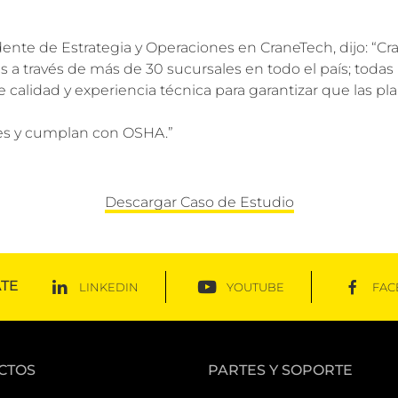
dente de Estrategia y Operaciones en CraneTech, dijo: “C
s a través de más de 30 sucursales en todo el país; toda
de calidad y experiencia técnica para garantizar que las p
tes y cumplan con OSHA.”
Descargar Caso de Estudio
TE
LINKEDIN
YOUTUBE
FAC
CTOS
PARTES Y SOPORTE